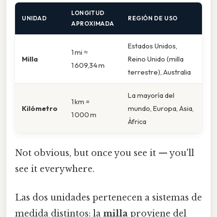
LONGITUD
UNIDAD
REGIÓN DE USO
APROXIMADA
Estados Unidos,
1 mi ≈
Milla
Reino Unido (milla
1 609,34 m
terrestre), Australia
La mayoría del
1 km =
Kilómetro
mundo, Europa, Asia,
1 000 m
África
Not obvious, but once you see it — you'll
see it everywhere.
Las dos unidades pertenecen a sistemas de
medida distintos: la
milla
proviene del