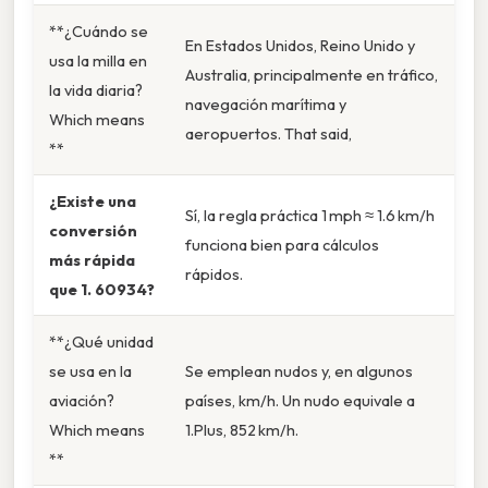
**¿Cuándo se
En Estados Unidos, Reino Unido y
usa la milla en
Australia, principalmente en tráfico,
la vida diaria?
navegación marítima y
Which means
aeropuertos. That said,
**
¿Existe una
Sí, la regla práctica 1 mph ≈ 1.6 km/h
conversión
funciona bien para cálculos
más rápida
rápidos.
que 1. 60934?
**¿Qué unidad
se usa en la
Se emplean nudos y, en algunos
aviación?
países, km/h. Un nudo equivale a
Which means
1.Plus, 852 km/h.
**