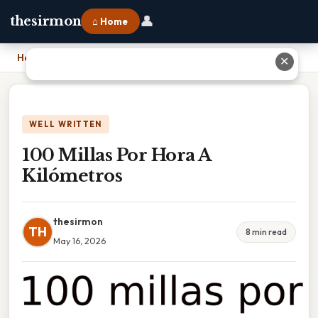
👤
thesirmon
⌂ Home
Home
›
100 Millas Por Hora A Kilómetros
✕
WELL WRITTEN
100 Millas Por Hora A
Kilómetros
thesirmon
TH
8 min read
May 16, 2026