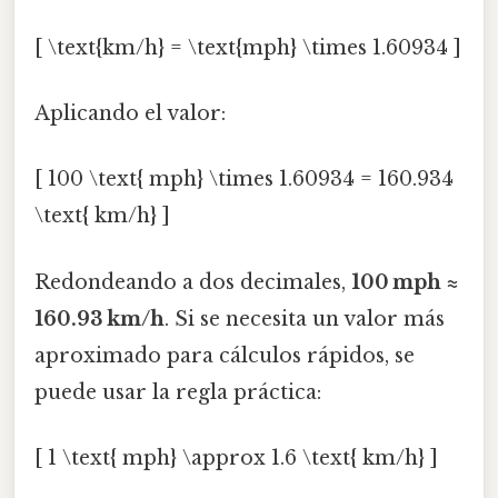
[ \text{km/h} = \text{mph} \times 1.60934 ]
Aplicando el valor:
[ 100 \text{ mph} \times 1.60934 = 160.934
\text{ km/h} ]
Redondeando a dos decimales,
100 mph ≈
160.93 km/h
. Si se necesita un valor más
aproximado para cálculos rápidos, se
puede usar la regla práctica:
[ 1 \text{ mph} \approx 1.6 \text{ km/h} ]